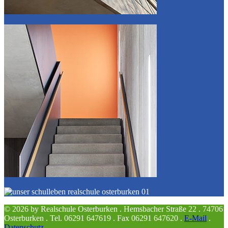
© 2026 by Realschule Osterburken . Hemsbacher Straße 22 . 74706
Osterburken . Tel. 06291 647619 . Fax 06291 647620 .
E-Mail
.
Datenschutz