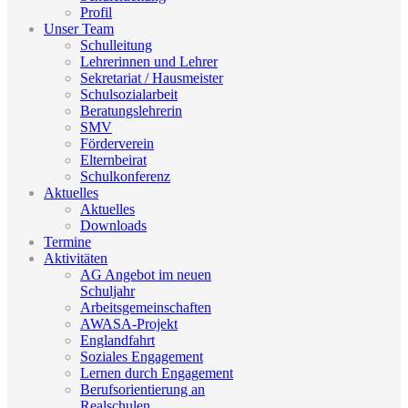
Profil
Unser Team
Schulleitung
Lehrerinnen und Lehrer
Sekretariat / Hausmeister
Schulsozialarbeit
Beratungslehrerin
SMV
Förderverein
Elternbeirat
Schulkonferenz
Aktuelles
Aktuelles
Downloads
Termine
Aktivitäten
AG Angebot im neuen
Schuljahr
Arbeitsgemeinschaften
AWASA-Projekt
Englandfahrt
Soziales Engagement
Lernen durch Engagement
Berufsorientierung an
Realschulen