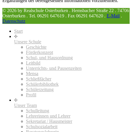
Ergänzungen der bereitgestellten Informationen vorzunehmen.
© 2026 by Realschule Osterburken . Hemsbacher Straße 22 . 74706
Osterburken . Tel. 06291 647619 . Fax 06291 647620 .
E-Mail
.
Datenschutz
Start
Unsere Schule
Geschichte
Förderkonzept
Schul- und Hausordnung
Leitbild
Unterrichts- und Pausenzeiten
Mensa
Schließfächer
Schülerbibliothek
Schülerzeitung
Profil
Unser Team
Schulleitung
Lehrerinnen und Lehrer
Sekretariat / Hausmeister
Schulsozialarbeit
Beratungslehrerin