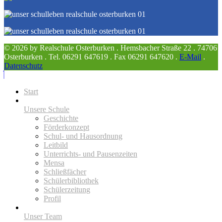
© 2026 by Realschule Osterburken . Hemsbacher Straße 22 . 74706
Osterburken . Tel. 06291 647619 . Fax 06291 647620 .
E-Mail
.
Datenschutz
Start
Unsere Schule
Geschichte
Förderkonzept
Schul- und Hausordnung
Leitbild
Unterrichts- und Pausenzeiten
Mensa
Schließfächer
Schülerbibliothek
Schülerzeitung
Profil
Unser Team