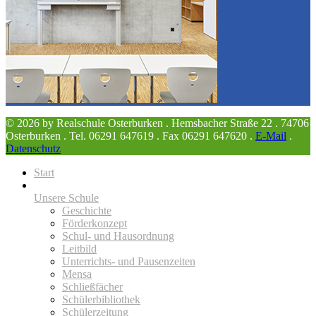
© 2026 by Realschule Osterburken . Hemsbacher Straße 22 . 74706
Osterburken . Tel. 06291 647619 . Fax 06291 647620 .
E-Mail
.
Datenschutz
Start
Unsere Schule
Geschichte
Förderkonzept
Schul- und Hausordnung
Leitbild
Unterrichts- und Pausenzeiten
Mensa
Schließfächer
Schülerbibliothek
Schülerzeitung